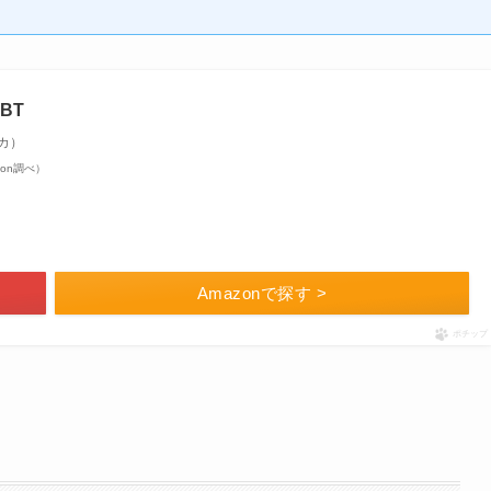
0BT
ニカ）
azon調べ）
Amazonで探す >
ポチップ