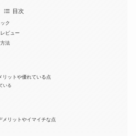
目次
スペック
の外観レビュー
操作方法
Tのメリットや優れている点
ている
Tのデメリットやイマイチな点