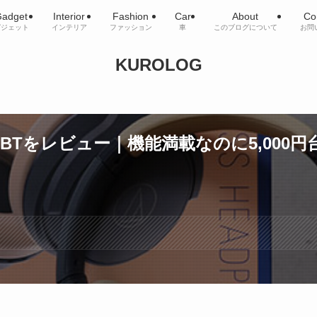
adget
Interior
Fashion
Car
About
Co
ガジェット
インテリア
ファッション
車
このブログについて
お問
KUROLOG
TH-S220BTをレビュー｜機能満載なのに5,